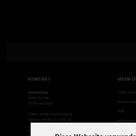
KONTAKT
MEHR ÜB
Customringz
Liefer- Ver
Seiler Str. 36a
Datenschut
20359 Hamburg
AGB
E-Mail: info@customringz.de
Telefon: +49 40 20 22 60 38
Impressum
Kontakt Cu
Öffnungszeiten: