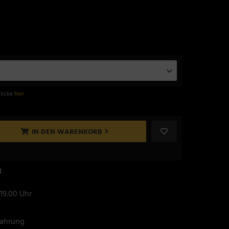
klicke
hier
IN DEN WARENKORB
8
 19.00 Uhr
fahrung