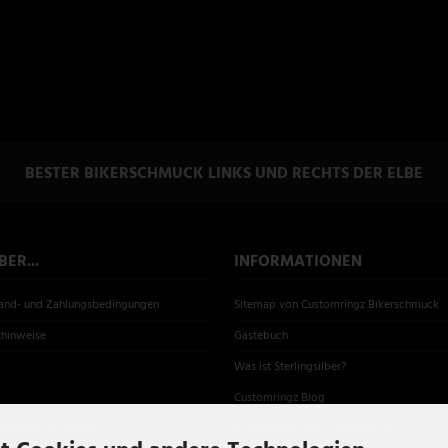
BESTER BIKERSCHMUCK LINKS UND RECHTS DER ELBE
ER...
INFORMATIONEN
sand- und Zahlungsbedingungen
Sitemap von Customringz Bikerschmuck
zhinweise
Gästebuch
Was ist Sterlingsilber?
Customringz Blog
stomringz Hamburg
Presseartikel über Customringz