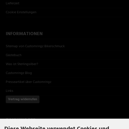
Lieferzeit
Cookie Einstellungen
INFORMATIONEN
Sitemap von Customringz Bikerschmuck
Gästebuch
Was ist Sterlingsilber?
Customringz Blog
Presseartikel über Customringz
Links
Vertrag widerrufen
ZAHLUNG PER
Diese Webseite verwendet Cookies und