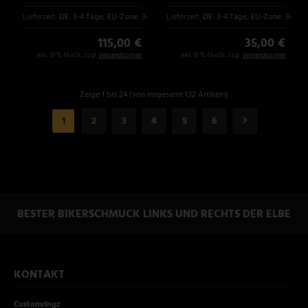
Lieferzeit:
DE: 3-4 Tage, EU-Zone: 3-6 Tage
Lieferzeit:
DE: 3-4 Tage, EU-Zone: 3-6 T
115,00 €
35,00 €
inkl. 19 % MwSt. zzgl.
Versandkosten
inkl. 19 % MwSt. zzgl.
Versandkosten
Zeige 1 bis 24 (von insgesamt 132 Artikeln)
1
2
3
4
5
6
BESTER BIKERSCHMUCK LINKS UND RECHTS DER ELBE
KONTAKT
Customringz