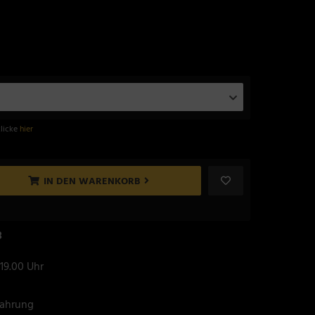
klicke
hier
IN DEN WARENKORB
8
 19.00 Uhr
fahrung