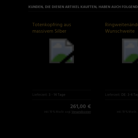
KUNDEN, DIE DIESEN ARTIKEL KAUFTEN, HABEN AUCH FOLGENDE
Totenkopfring aus
Ringweitenänd
massivem Silber
Wunschweite
Lieferzeit:
3 - 14 Tage
Lieferzeit:
DE: 3-4 Ta
261,00 €
inkl. 19 % MwSt. zzgl.
Versandkosten
inkl. 19 % MwSt. 