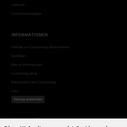
Lieferzeit
Cookie Einstellungen
INFORMATIONEN
Sitemap von Customringz Bikerschmuck
Gästebuch
Was ist Sterlingsilber?
Customringz Blog
Presseartikel über Customringz
Links
Vertrag widerrufen
ZAHLUNG PER