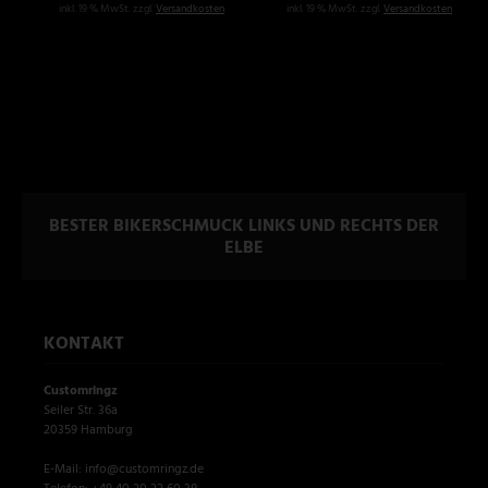
inkl. 19 % MwSt. zzgl.
Versandkosten
inkl. 19 % MwSt. zzgl.
Versandkosten
BESTER BIKERSCHMUCK LINKS UND RECHTS DER
ELBE
KONTAKT
Customringz
Seiler Str. 36a
20359 Hamburg
E-Mail: info@customringz.de