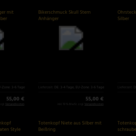
ger mit
Bikerschmuck Skull Stern
Ohrsteck
lber
Anhänger
Silber
U-Zone: 3-6 Tage
Lieferzeit:
DE: 3-4 Tage, EU-Zone: 3-6 Tage
Lieferzeit:
D
55,00 €
55,00 €
zzgl.
Versandkosten
inkl. 19 % MwSt. zzgl.
Versandkosten
nkopf
Totenkopf Niete aus Silber mit
Totenko
aten Style
Beißring
schraub