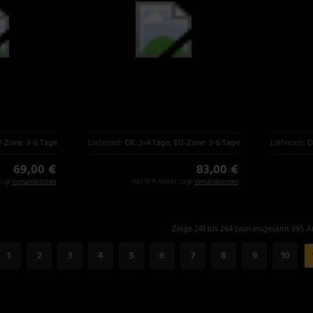
U-Zone: 3-6 Tage
Lieferzeit:
DE: 3-4 Tage, EU-Zone: 3-6 Tage
Lieferzeit:
D
69,00 €
83,00 €
zzgl.
Versandkosten
inkl. 19 % MwSt. zzgl.
Versandkosten
Zeige 241 bis 264 (von insgesamt 395 Ar
1
2
3
4
5
6
7
8
9
10