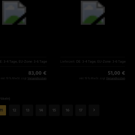
E: 3-4 Tage, EU-Zone: 3-6 Tage
Lieferzeit:
DE: 3-4 Tage, EU-Zone: 3-6 Tage
83,00 €
51,00 €
inkl. 19 % MwSt. zzgl.
Versandkosten
inkl. 19 % MwSt. zzgl.
Versandkosten
tikeln)
11
12
13
14
15
16
17