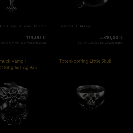
E: 3-4 Tage, EU-Zone: 3-6 Tage
Lieferzeit:
3 - 14 Tage
114,00 €
310,00 €
ab
inkl. 19 % MwSt. zzgl.
Versandkosten
inkl. 19 % MwSt. zzgl.
Versandkosten
hmuck Vampir
Totenkopfring Little Skull
f Ring aus Ag 925
ilber