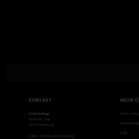
KONTAKT
MEHR ÜB
Customringz
Liefer- Ver
Seiler Str. 36a
Datenschut
20359 Hamburg
AGB
E-Mail: info@customringz.de