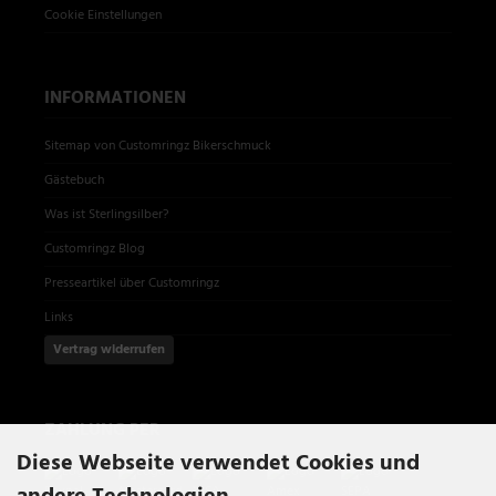
Cookie Einstellungen
INFORMATIONEN
Sitemap von Customringz Bikerschmuck
Gästebuch
Was ist Sterlingsilber?
Customringz Blog
Presseartikel über Customringz
Links
Vertrag widerrufen
ZAHLUNG PER
Diese Webseite verwendet Cookies und