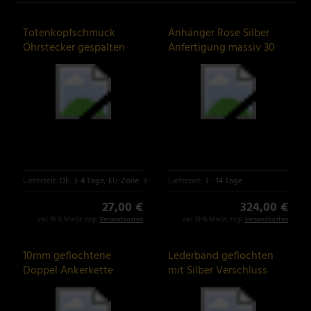
Totenkopfschmuck
Anhänger Rose Silber
Ohrstecker gespalten
Anfertigung massiv 30
aus 925er Silber
Gramm!!!
Lieferzeit:
DE: 3-4 Tage, EU-Zone: 3-6 Tage
Lieferzeit:
3 - 14 Tage
27,00 €
324,00 €
inkl. 19 % MwSt. zzgl.
Versandkosten
inkl. 19 % MwSt. zzgl.
Versandkosten
10mm geflochtene
Lederband geflochten
Doppel Ankerkette
mit Silber Verschluss
handgearbeitet