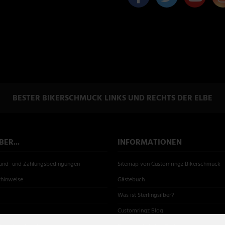
BESTER BIKERSCHMUCK LINKS UND RECHTS DER ELBE
ER...
INFORMATIONEN
sand- und Zahlungsbedingungen
Sitemap von Customringz Bikerschmuck
zhinweise
Gästebuch
Was ist Sterlingsilber?
Customringz Blog