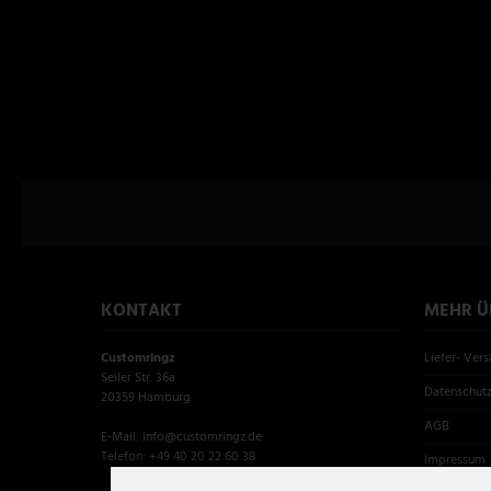
KONTAKT
MEHR ÜB
Customringz
Liefer- Ver
Seiler Str. 36a
Datenschut
20359 Hamburg
AGB
E-Mail: info@customringz.de
Telefon: +49 40 20 22 60 38
Impressum