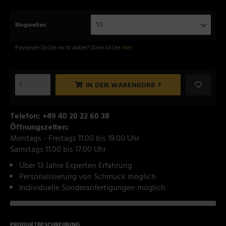
55
Ringweiten
Passende Größe nicht dabei? Dann klicke
hier
IN DEN WARENKORB
Telefon: +49 40 20 22 60 38
Öffnungszeiten:
Montags - Freitags 11.00 bis 19.00 Uhr
Samstags 11.00 bis 17.00 Uhr
Über 13 Jahre Experten Erfahrung
Personalisierung von Schmuck möglich
Individuelle Sonderanfertigungen möglich
PRODUKTBESCHREIBUNG