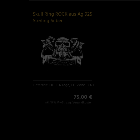
Skull Ring ROCK aus Ag 925
Sterling Silber
Lieferzeit:
DE: 3-4 Tage, EU-Zone: 3-6 Tage
75,00 €
inkl. 19 % MwSt. zzgl.
Versandkosten