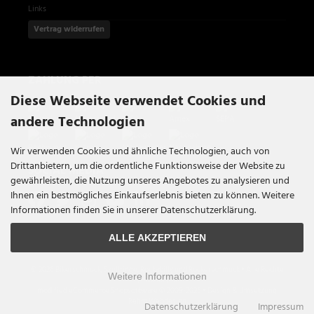
Links
Vertrag widerrufen
ZAHLUNG PER
Diese Webseite verwendet Cookies und
andere Technologien
Wir verwenden Cookies und ähnliche Technologien, auch von
Drittanbietern, um die ordentliche Funktionsweise der Website zu
SOCIAL MEDIA
gewährleisten, die Nutzung unseres Angebotes zu analysieren und
Ihnen ein bestmögliches Einkaufserlebnis bieten zu können. Weitere
Informationen finden Sie in unserer Datenschutzerklärung.
ALLE AKZEPTIEREN
© 2026 Bikerschmuck, Skullringe, Rockabilly und Rockerschmuck • Alle Rechte
Weitere Informationen
vorbehalten
modified eCommerce Shopsoftware © 2009-2026 • Design & Umsetzung
Rehm Webdesign
Datenschutzerklärung
Impressum