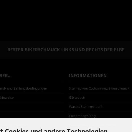
BESTER BIKERSCHMUCK LINKS UND RECHTS DER ELBE
ER...
INFORMATIONEN
sand- und Zahlungsbedingungen
Sitemap von Customringz Bikerschmuck
zhinweise
Gästebuch
Was ist Sterlingsilber?
Customringz Blog
stomringz Hamburg
Presseartikel über Customringz
t Cookies und andere Technologien