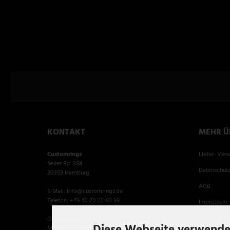
KONTAKT
MEHR ÜB
Customringz
Liefer- Ver
Seiler Str. 36a
Datenschut
20359 Hamburg
AGB
E-Mail: info@customringz.de
Telefon: +49 40 20 22 60 38
Impressum
Kontakt Cu
Öffnungszeiten:
Diese Webseite verwende
Montags - Freitags 11.00 bis 19.00 Uhr