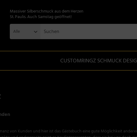
Massiver Silberschmuck aus dem Herzen
St. Paulis. Auch Samstag geöffnet!
Alle
CUSTOMRINGZ SCHMUCK DESI
z
unden
nanz von Kunden und hier ist das Gästebuch eine gute Möglichkeit anderen 