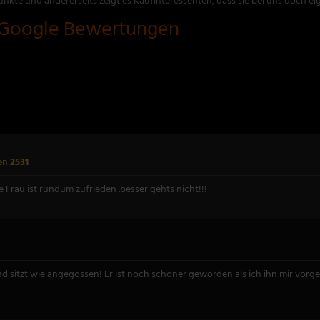
unkte und andererseits zeigt es Kaufinteressenten, dass sie bei uns doch ei
Google Bewertungen
en
2531
e Frau ist rundum zufrieden .besser gehts nicht!!!
 sitzt wie angegossen! Er ist noch schöner geworden als ich ihn mir vorgest