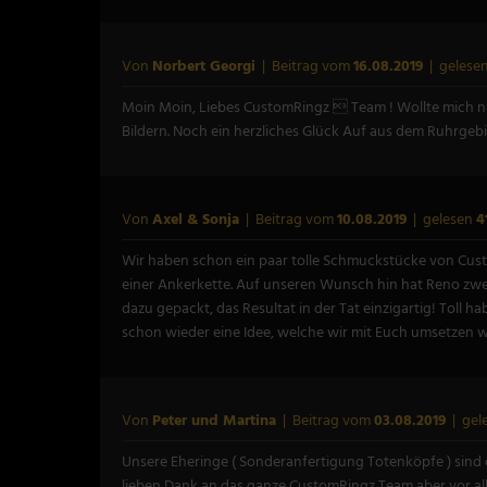
Von
Norbert Georgi
| Beitrag vom
16.08.2019
| gelese
Moin Moin, Liebes CustomRingz  Team ! Wollte mich nur
Bildern. Noch ein herzliches Glück Auf aus dem Ruhrgebi
Von
Axel & Sonja
| Beitrag vom
10.08.2019
| gelesen
4
Wir haben schon ein paar tolle Schmuckstücke von Cust
einer Ankerkette. Auf unseren Wunsch hin hat Reno zwei G
dazu gepackt, das Resultat in der Tat einzigartig! Toll
schon wieder eine Idee, welche wir mit Euch umsetzen 
Von
Peter und Martina
| Beitrag vom
03.08.2019
| gel
Unsere Eheringe ( Sonderanfertigung Totenköpfe ) sind 
lieben Dank an das ganze CustomRingz Team aber vor al