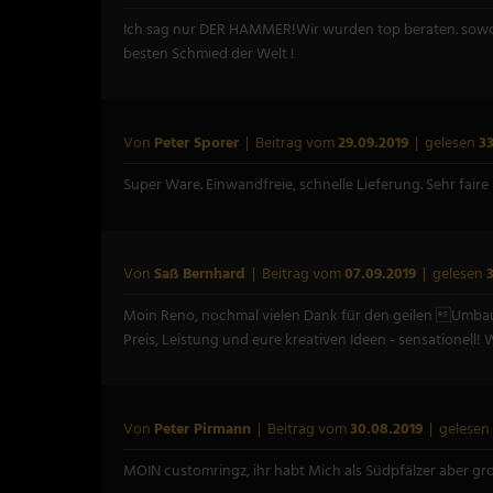
Ich sag nur DER HAMMER!Wir wurden top beraten. sowoh
besten Schmied der Welt !
Von
Peter Sporer
| Beitrag vom
29.09.2019
| gelesen
3
Super Ware. Einwandfreie, schnelle Lieferung. Sehr faire
Von
Saß Bernhard
| Beitrag vom
07.09.2019
| gelesen
Moin Reno, nochmal vielen Dank für den geilen Umbau
Preis, Leistung und eure kreativen Ideen - sensationell! 
Von
Peter Pirmann
| Beitrag vom
30.08.2019
| gelesen
MOIN customringz, ihr habt Mich als Südpfälzer aber gr