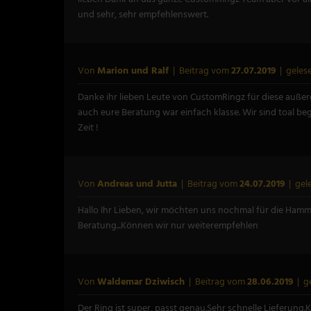
und sehr, sehr empfehlenswert.
Von
Marion und Ralf
| Beitrag vom
27.07.2019
| geles
Danke ihr lieben Leute von CustomRingz für diese außerge
auch eure Beratung war einfach klasse. Wir sind toal 
Zeit !
Von
Andreas und Jutta
| Beitrag vom
24.07.2019
| gel
Hallo Ihr Lieben, wir möchten uns nochmal für die Hamme
Beratung...Können wir nur weiterempfehlen
Von
Waldemar Dziwisch
| Beitrag vom
28.06.2019
| g
Der Ring ist super, passt genau.Sehr schnelle Lieferung