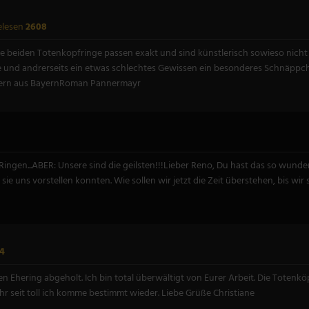
elesen
2608
ie beiden Totenkopfringe passen exakt und sind künstlerisch sowieso nicht
de und andrerseits ein etwas schlechtes Gewissen ein besonderes Schnäppc
eitern aus BayernRoman Pannermayr
hren Ringen...ABER: Unsere sind die geilsten!!!Lieber Reno, Du hast das so
sie uns vorstellen konnten. Wie sollen wir jetzt die Zeit überstehen, bis wi
4
en Ehering abgeholt. Ich bin total überwältigt von Eurer Arbeit. Die Toten
 seit toll ich komme bestimmt wieder. Liebe Grüße Christiane