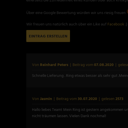
einerseits die Zufriedenheit eines Kunden oder auch Kritikp
Über eine Google Bewertung würden wir uns riesig freuen
Wir freuen uns natürlich auch über ein Like auf
Facebook
:)
EINTRAG ERSTELLEN
Von
Reinhard Peters
| Beitrag vom
07.08.2020
| geles
Schnelle Lieferung . Ring etwas besser als sehr gut .Mein
Von
Jasmin
| Beitrag vom
30.07.2020
| gelesen
2573
Hallo liebes Team! Mein Ring ist gestern angekommen und
nicht träumen lassen. Vielen Dank nochmal!