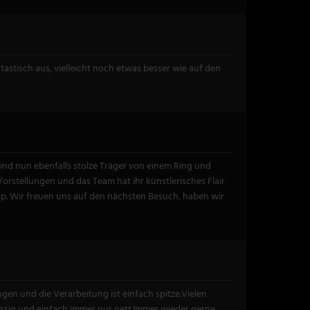
astisch aus, vielleicht noch etwas besser wie auf den
nd nun ebenfalls stolze Träger von einem Ring und
Vorstellungen und das Team hat ihr künstlerisches Flair
top. Wir freuen uns auf den nächsten Besuch, haben wir
en und die Verarbeitung ist einfach spitze.Vielen
ssig und einfach immer nur nett.Immer wieder gerne