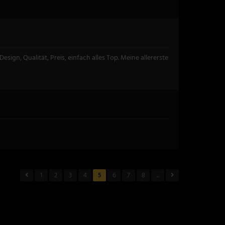
ign, Qualität, Preis, einfach alles Top. Meine allererste
1
2
3
4
5
6
7
8
...