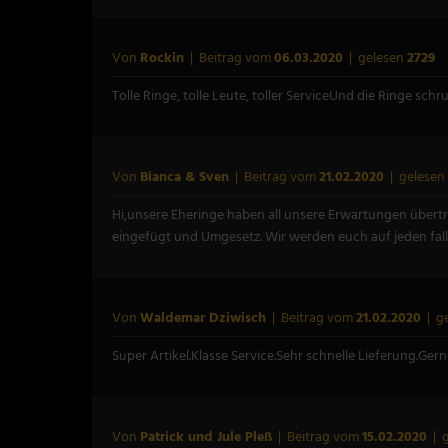
Von
Rockin
| Beitrag vom
06.03.2020
| gelesen
2729
Tolle Ringe, tolle Leute, toller ServiceUnd die Ringe schr
Von
Bianca & Sven
| Beitrag vom
21.02.2020
| gelesen
Hi,unsere Eheringe haben all unsere Erwartungen übert
eingefügt und Umgesetz. Wir werden euch auf jeden fal
Von
Waldemar Dziwisch
| Beitrag vom
21.02.2020
| g
Super Artikel.Klasse Service.Sehr schnelle Lieferung.Gern
Von
Patrick und Jule Pleß
| Beitrag vom
15.02.2020
| 