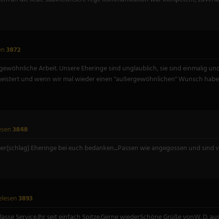
en
3872
wöhnliche Arbeit. Unsere Eheringe sind unglaublich, sie sind einmalig und 
begeistert und wenn wir mal wieder einen "außergewöhnlichen" Wunsch habe
esen
3848
r(schlag) Eheringe bei euch bedanken....Passen wie angegossen und sind vor
elesen
3893
.Klasse Service.Ihr seit einfach Spitze.Gerne wiederSchöne Grüße vonW. D. a