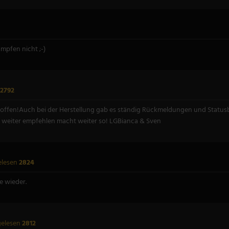
umpfen nicht ;-)
2792
roffen!Auch bei der Herstellung gab es ständig Rückmeldungen und Status
l weiter empfehlen macht weiter so! LGBianca & Sven
elesen
2824
e wieder.
gelesen
2812