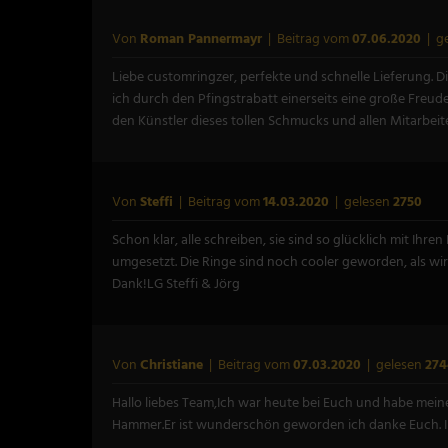
Von
Roman Pannermayr
| Beitrag vom
07.06.2020
| g
Liebe customringzer, perfekte und schnelle Lieferung. D
ich durch den Pfingstrabatt einerseits eine große Freu
den Künstler dieses tollen Schmucks und allen Mitarb
Von
Steffi
| Beitrag vom
14.03.2020
| gelesen
2750
Schon klar, alle schreiben, sie sind so glücklich mit I
umgesetzt. Die Ringe sind noch cooler geworden, als wir 
Dank!LG Steffi & Jörg
Von
Christiane
| Beitrag vom
07.03.2020
| gelesen
274
Hallo liebes Team,Ich war heute bei Euch und habe mein
Hammer.Er ist wunderschön geworden ich danke Euch. Ihr