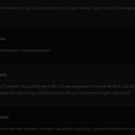
l telefonisch als auch persönlich ein super nettes Team. Unsere Ehering
304
 Preise.Sehr empfehlenswert.
3895
 meines Münzanhängers! Bin schwer begeistert und werde dich und dein 
Weiterhin viel Erfolg und liebe Grüße! Bis zum nächsten Projekt, Bernhard
3934
osser Fan des Nordens und der See absolut glücklich gemacht. Danke für eur