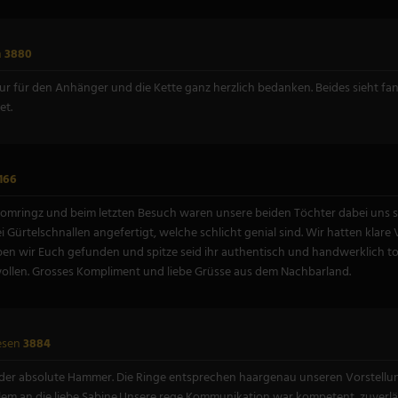
n
3880
 für den Anhänger und die Kette ganz herzlich bedanken. Beides sieht fant
et.
166
omringz und beim letzten Besuch waren unsere beiden Töchter dabei uns si
ürtelschnallen angefertigt, welche schlicht genial sind. Wir hatten klare 
 haben wir Euch gefunden und spitze seid ihr authentisch und handwerklich 
wollen. Grosses Kompliment und liebe Grüsse aus dem Nachbarland.
esen
3884
der absolute Hammer. Die Ringe entsprechen haargenau unseren Vorstellung
lem an die liebe Sabine.Unsere rege Kommunikation war kompetent, zuverlä