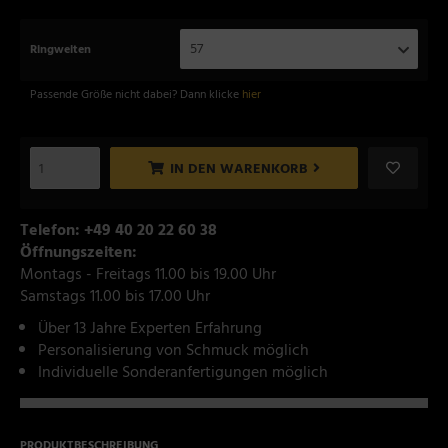
57
Ringweiten
Passende Größe nicht dabei? Dann klicke
hier
IN DEN WARENKORB
Telefon: +49 40 20 22 60 38
Öffnungszeiten:
Montags - Freitags 11.00 bis 19.00 Uhr
Samstags 11.00 bis 17.00 Uhr
Über 13 Jahre Experten Erfahrung
Personalisierung von Schmuck möglich
Individuelle Sonderanfertigungen möglich
PRODUKTBESCHREIBUNG