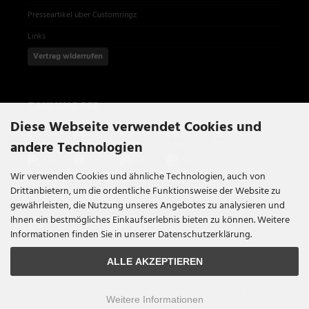
Presseartikel über Customringz
Links
Vertrag widerrufen
ZAHLUNG PER
Diese Webseite verwendet Cookies und
andere Technologien
Wir verwenden Cookies und ähnliche Technologien, auch von
Drittanbietern, um die ordentliche Funktionsweise der Website zu
SOCIAL MEDIA
gewährleisten, die Nutzung unseres Angebotes zu analysieren und
Ihnen ein bestmögliches Einkaufserlebnis bieten zu können. Weitere
Informationen finden Sie in unserer Datenschutzerklärung.
ALLE AKZEPTIEREN
© 2026 Bikerschmuck, Skullringe, Rockabilly und Rockerschmuck • Alle Rechte
Weitere Informationen
vorbehalten