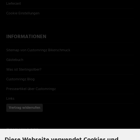
Lieferzeit
Cookie Einstellungen
INFORMATIONEN
Sitemap von Customringz Bikerschmuck
Gästebuch
Was ist Sterlingsilber?
Customringz Blog
Presseartikel über Customringz
Links
Vertrag widerrufen
ZAHLUNG PER
Diese Webseite verwendet Cookies und