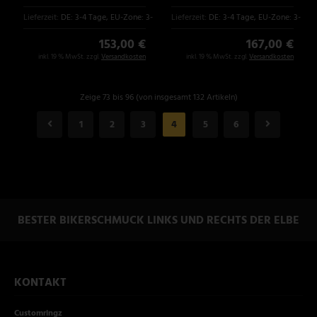
Lieferzeit:
DE: 3-4 Tage, EU-Zone: 3-6 Tage
Lieferzeit:
DE: 3-4 Tage, EU-Zone: 3-6 T
153,00 €
167,00 €
inkl. 19 % MwSt. zzgl.
Versandkosten
inkl. 19 % MwSt. zzgl.
Versandkosten
Zeige 73 bis 96 (von insgesamt 132 Artikeln)
1
2
3
4
5
6
BESTER BIKERSCHMUCK LINKS UND RECHTS DER ELBE
KONTAKT
Customringz