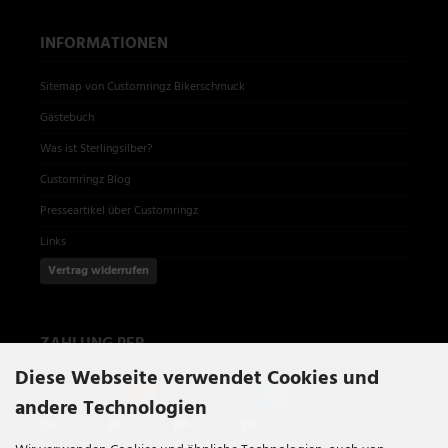
INFORMATIONEN
Sitemap von Customringz Bikerschmuck
Gästebuch
Was ist Sterlingsilber?
Customringz Blog
Presseartikel über Customringz
Links
Vertrag widerrufen
ZAHLUNG PER
Diese Webseite verwendet Cookies und
andere Technologien