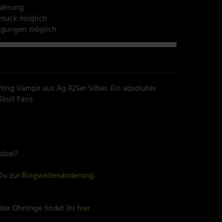
fahrung
hmuck möglich
tigungen möglich
ing Vampir aus Ag 925er Silber. Ein absolutes
kull Fans.
abei?
Du zur
Ringweitenänderung
.
er Ohrringe findet Ihr
hier