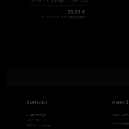
Lieferzeit:
DE: 3-4 Tage, EU-Zone: 3-6 Tage
28,00 €
inkl. 19 % MwSt. zzgl.
Versandkosten
KONTAKT
MEHR ÜB
Customringz
Liefer- Ver
Seiler Str. 36a
Datenschut
20359 Hamburg