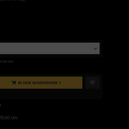
klicke
hier
IN DEN WARENKORB
8
 19.00 Uhr