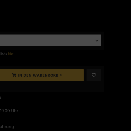
klicke
hier
IN DEN WARENKORB
8
 19.00 Uhr
fahrung