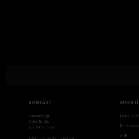
KONTAKT
MEHR ÜB
Customringz
Liefer- Ver
Seiler Str. 36a
Datenschut
20359 Hamburg
AGB
E-Mail: info@customringz.de