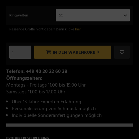
55
Ringweiten
Passende Größe nicht dabei? Dann klicke
hier
IN DEN WARENKORB
Telefon: +49 40 20 22 60 38
Öffnungszeiten:
Montags - Freitags 11.00 bis 19.00 Uhr
Samstags 11.00 bis 17.00 Uhr
Über 13 Jahre Experten Erfahrung
Personalisierung von Schmuck möglich
Individuelle Sonderanfertigungen möglich
PRODUKTBESCHREIBUNG