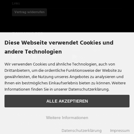
Links
Vertrag widerrufen
ZAHLUNG PER
Diese Webseite verwendet Cookies und
andere Technologien
Wir verwenden Cookies und ähnliche Technologien, auch von
Drittanbietern, um die ordentliche Funktionsweise der Website zu
SOCIAL MEDIA
gewährleisten, die Nutzung unseres Angebotes zu analysieren und
Ihnen ein bestmögliches Einkaufserlebnis bieten zu können. Weitere
Informationen finden Sie in unserer Datenschutzerklärung.
ALLE AKZEPTIEREN
© 2026 Bikerschmuck, Skullringe, Rockabilly und Rockerschmuck • Alle Rechte
Weitere Informationen
vorbehalten
modified eCommerce Shopsoftware © 2009-2026 • Design & Umsetzung
Rehm Webdesign
Datenschutzerklärung
Impressum