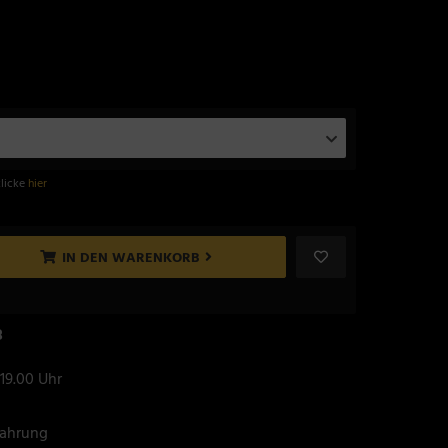
klicke
hier
IN DEN WARENKORB
8
 19.00 Uhr
fahrung