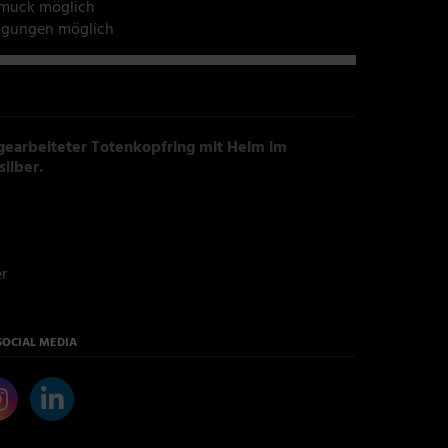
hmuck möglich
tigungen möglich
 gearbeiteter Totenkopfring mit Helm im
silber.
er
SOCIAL MEDIA