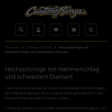
Alles anzeigen aus: Ketten
Alles anzeigen aus: Armbänder
Alles anzeigen aus: Totenkopf Schmuck
Alles anzeigen aus: Accessoires
Alles anzeigen aus: Wikinger Schmuck
Alles anzeigen aus: Biker Schmuck
Alles anzeigen aus: Anker-Schmuck
ppelankerkette aus Silber
nzerarmband
tenkopfring, Skullringe
rtelschnallen
ors Hammer Schmuck
ker Ringe
keranhänger aus Silber
pfkette aus massivem Silber
tenkopf Armband
tenkopfanhänger aus Silber
hraubknöpfe, Schraubnieten
ckerschmuck
nigskette aus massivem Silber
gelarmband
tenkopf Armband
nschettenknöpfe von Customringz
Startseite
Schmuck Unikate
Hochzeitsringe mit
Hammerschlag und schwarzem Diamant
tenkopf Ketten
mband aus Silber
tenkopf Ketten
te aus Silber
Hochzeitsringe mit Hammerschlag
gelkette
und schwarzem Diamant
1. Sie starten eine Google Suche nach individuellen Hochzeitsringen.
Anschließend gelangen Sie zu unserem Shop, grundsätzlich in der
Kategorie Eheringe oder Schmuck-Unikate.
2. Schauen Sie sich um und stellen bei Interesse eine Anfrage an uns,