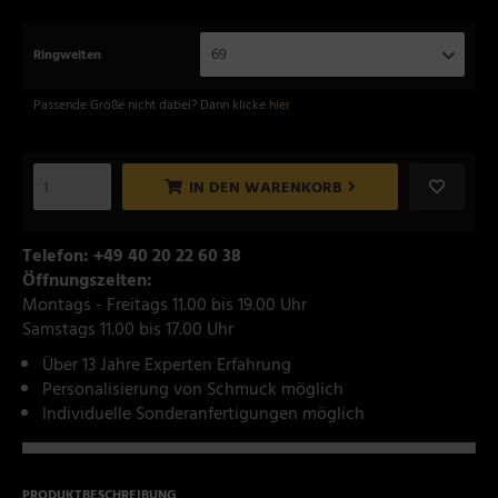
69
Ringweiten
Passende Größe nicht dabei? Dann klicke
hier
IN DEN WARENKORB
Telefon: +49 40 20 22 60 38
Öffnungszeiten:
Montags - Freitags 11.00 bis 19.00 Uhr
Samstags 11.00 bis 17.00 Uhr
Über 13 Jahre Experten Erfahrung
Personalisierung von Schmuck möglich
Individuelle Sonderanfertigungen möglich
PRODUKTBESCHREIBUNG