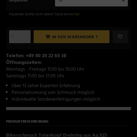
56
Ringweiten
Passende Größe nicht dabei? Dann klicke
hier
IN DEN WARENKORB
Telefon: +49 40 20 22 60 38
Öffnungszeiten:
Montags - Freitags 11.00 bis 19.00 Uhr
Samstags 11.00 bis 17.00 Uhr
Über 13 Jahre Experten Erfahrung
Personalisierung von Schmuck möglich
Individuelle Sonderanfertigungen möglich
PRODUKTBESCHREIBUNG
Bikerschmuck Totenkopf Drehring aus Ag 925