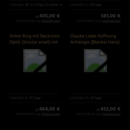
Lieferzeit:
DE: 3-4 Tage, EU-Zone: 3-6 Tage
Lieferzeit:
3 - 14 Tage
405,00 €
561,00 €
ab
inkl. 19 % MwSt. zzgl.
Versandkosten
inkl. 19 % MwSt. zzgl.
Versandkosten
Anker Ring mit Backstein
Glaube Liebe Hoffnung
Optik (Smutje small) mit
Anhänger (Blanker Hans)
oder ohne Tau
Lieferzeit:
3 - 14 Tage
Lieferzeit:
3 - 14 Tage
464,00 €
433,00 €
ab
ab
inkl. 19 % MwSt. zzgl.
Versandkosten
inkl. 19 % MwSt. zzgl.
Versandkosten