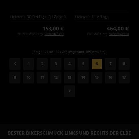
Lieferzeit:
DE: 3-4 Tage, EU-Zone: 3-6 Tage
Lieferzeit:
3 - 14 Tage
153,00 €
464,00 €
inkl. 19 % MwSt. zzgl.
Versandkosten
exkl. MwSt. zzgl.
Versandkosten
Zeige 121 bis 144 (von insgesamt 385 Artikeln)
1
2
3
4
5
6
7
8
9
10
11
12
13
14
15
16
17
BESTER BIKERSCHMUCK LINKS UND RECHTS DER ELBE