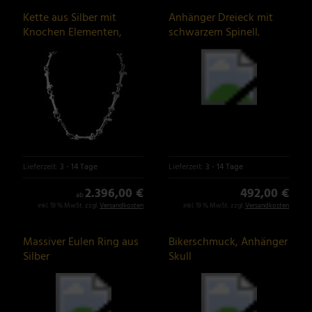
Kette aus Silber mit
Anhänger Dreieck mit
Knochen Elementen,
schwarzem Spinell.
Bones
Einzelstück
Lieferzeit:
3 - 14 Tage
Lieferzeit:
3 - 14 Tage
2.396,00 €
492,00 €
ab
inkl. 19 % MwSt. zzgl.
Versandkosten
inkl. 19 % MwSt. zzgl.
Versandkosten
Massiver Eulen Ring aus
Bikerschmuck, Anhänger
Silber
Skull