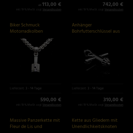
113,00 €
742,00 €
ab
inkl. 19 % MwSt. zzgl.
Versandkosten
inkl. 19 % MwSt. zzgl.
Versandkosten
Biker Schmuck
Anhänger
Motorradkolben
Bohrfutterschlüssel aus
Anhänger aus Silber
Silber
Lieferzeit:
3 - 14 Tage
Lieferzeit:
3 - 14 Tage
590,00 €
310,00 €
inkl. 19 % MwSt. zzgl.
Versandkosten
inkl. 19 % MwSt. zzgl.
Versandkosten
Massive Panzerkette mit
Kette aus Gliedern mit
Fleur de Lis und
Unendlichkeitsknoten
Flügelmusterung
aus Silber