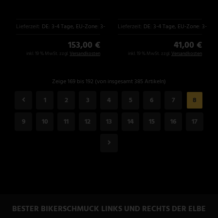
Lieferzeit:
DE: 3-4 Tage, EU-Zone: 3-6 Tage
Lieferzeit:
DE: 3-4 Tage, EU-Zone: 3-6 T
153,00 €
41,00 €
inkl. 19 % MwSt. zzgl.
Versandkosten
inkl. 19 % MwSt. zzgl.
Versandkosten
Zeige 169 bis 192 (von insgesamt 385 Artikeln)
1
2
3
4
5
6
7
8
9
10
11
12
13
14
15
16
17
BESTER BIKERSCHMUCK LINKS UND RECHTS DER ELBE